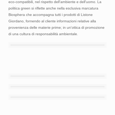
eco-compatibili, nel rispetto dell'ambiente e dell'uomo. La
pregiati, provenienti esclusivamente da foreste europee
politica green si riflette anche nella esclusiva marcatura
eco-compatibili, nel rispetto dell'ambiente e dell'uomo. La
Biosphera che accompagna tutti i prodotti di Listone
politica green si riflette anche nella esclusiva marcatura
Giordano, fornendo al cliente informazioni relative alla
Biosphera che accompagna tutti i prodotti di Listone
provenienza delle materie prime; in un'ottica di promozione
Giordano, fornendo al cliente informazioni relative alla
di una cultura di responsabilità ambientale.
provenienza delle materie prime; in un'ottica di promozione
di una cultura di responsabilità ambientale.