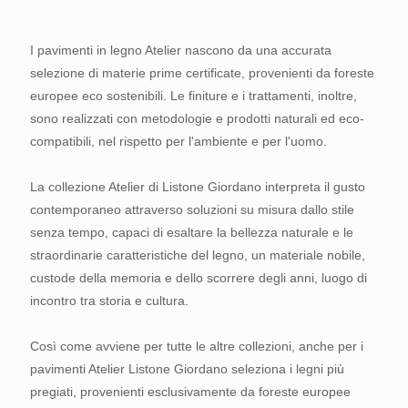
I pavimenti in legno Atelier nascono da una accurata
selezione di materie prime certificate, provenienti da foreste
I pavimenti in legno Atelier nascono da una accurata
europee eco sostenibili. Le finiture e i trattamenti, inoltre,
selezione di materie prime certificate, provenienti da foreste
sono realizzati con metodologie e prodotti naturali ed eco-
europee eco sostenibili. Le finiture e i trattamenti, inoltre,
compatibili, nel rispetto per l'ambiente e per l'uomo.
sono realizzati con metodologie e prodotti naturali ed eco-
compatibili, nel rispetto per l'ambiente e per l'uomo.
La collezione Atelier di Listone Giordano interpreta il gusto
contemporaneo attraverso soluzioni su misura dallo stile
La collezione Atelier di Listone Giordano interpreta il gusto
senza tempo, capaci di esaltare la bellezza naturale e le
contemporaneo attraverso soluzioni su misura dallo stile
straordinarie caratteristiche del legno, un materiale nobile,
senza tempo, capaci di esaltare la bellezza naturale e le
custode della memoria e dello scorrere degli anni, luogo di
straordinarie caratteristiche del legno, un materiale nobile,
incontro tra storia e cultura.
custode della memoria e dello scorrere degli anni, luogo di
incontro tra storia e cultura.
Così come avviene per tutte le altre collezioni, anche per i
pavimenti Atelier Listone Giordano seleziona i legni più
Così come avviene per tutte le altre collezioni, anche per i
pregiati, provenienti esclusivamente da foreste europee
pavimenti Atelier Listone Giordano seleziona i legni più